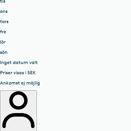
tis
ons
tors
fre
lör
sön
Inget datum valt
Priser visas i SEK
Ankomst ej möjlig